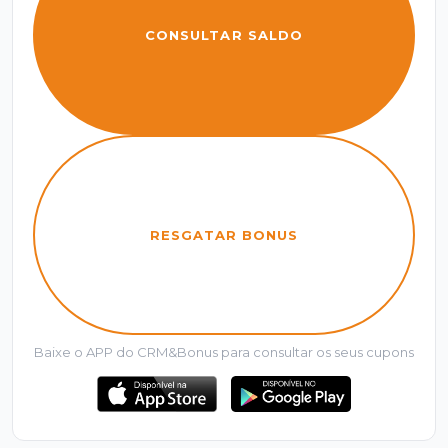
CONSULTAR SALDO
RESGATAR BONUS
Baixe o APP do CRM&Bonus para consultar os seus cupons