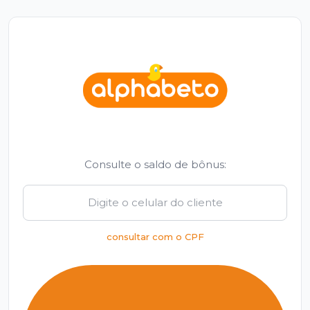
Consulte o saldo de bônus:
consultar com o CPF