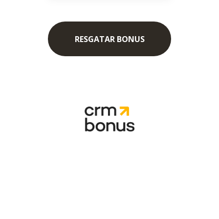
RESGATAR BONUS